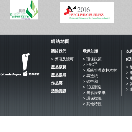
關於我們
環保知識
友
> 獎項及認可
> 環保政策
紙
™
> FSC
產品概覽
>
> 系統管理森林木材
>
產品搜尋
> 再造紙
>
> 碳中和
作品廊
> 
> 低碳製造
> 
活動資訊
> 無氯漂染紙
> 環保標籤
> 其他特性