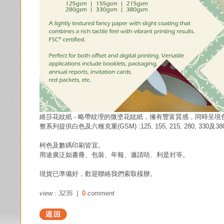
維莎花紋紙 - 略帶紋理的微塗花紋紙，擁有豐富質感，同時呈現
整系列提供白色及六種克重(GSM) :125, 155, 215, 280, 330及3
柯色及數碼印刷皆宜。
用途廣泛如書冊、包裝、年報、邀請咭、利是封等。
現貨已準備好，歡迎聯絡我們索取樣辦。
view : 3235 |
0
comment