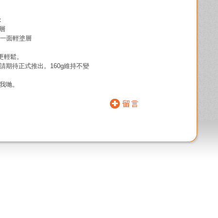
  
層
另一面輕塗層  
輕鬆。  
敬請期待正式推出。160g維持不變
絡我哋。