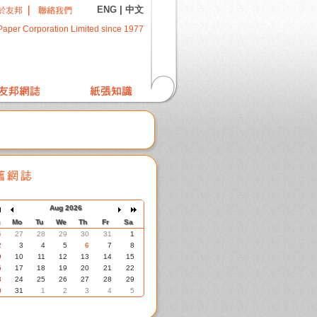
ENG
|
中文
Paper Corporation Limited since 1977
Aug 2026
Mo
Tu
We
Th
Fr
Sa
6
27
28
29
30
31
1
2
3
4
5
6
7
8
9
10
11
12
13
14
15
6
17
18
19
20
21
22
3
24
25
26
27
28
29
0
31
1
2
3
4
5