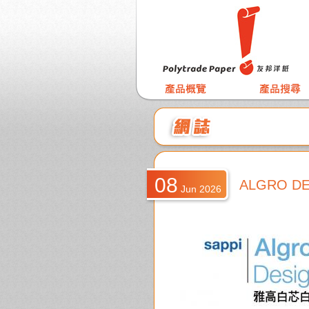
08
ALGRO D
Jun 2026