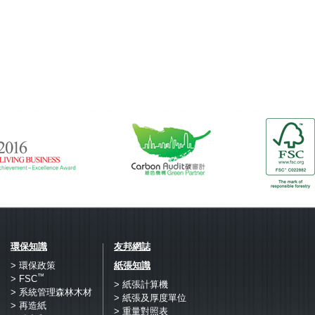
環保知識
友邦網誌
> 環保政策
紙張知識
™
> FSC
> 紙張計算機
> 系統管理森林木材
> 紙張及厚度單位
> 再造紙
> 重量對照表