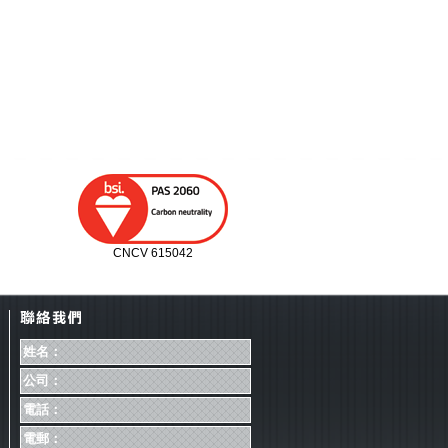
CNCV 615042