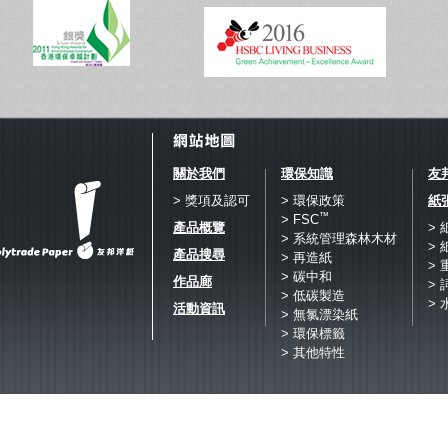
關於我們
環保知識
友
> 獎項及認可
> 環保政策
紙
™
> FSC
產品概覽
>
> 系統管理森林木材
>
產品搜尋
> 再造紙
>
> 碳中和
作品廊
> 
> 低碳製造
> 
活動資訊
> 無氯漂染紙
> 環保標籤
> 其他特性